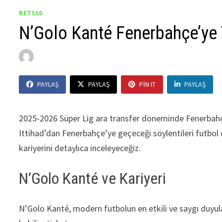
BETS10
N’Golo Kanté Fenerbahçe’ye 
by
Yusuf Kara
15 Ocak 2026
PAYLAŞ
PAYLAŞ
PIN IT
PAYLAŞ
2025-2026 Süper Lig ara transfer döneminde Fenerbahç
Ittihad’dan Fenerbahçe’ye geçeceği söylentileri futbol
kariyerini detaylıca inceleyeceğiz.
N’Golo Kanté ve Kariyeri
N’Golo Kanté, modern futbolun en etkili ve saygı duyula