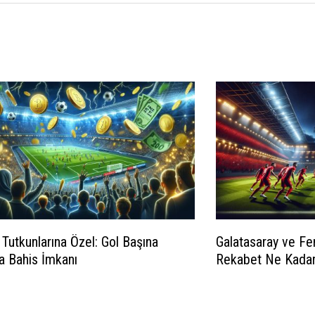
 Tutkunlarına Özel: Gol Başına
Galatasaray ve Fe
 Bahis İmkanı
Rekabet Ne Kadar
ak 2026
8 Ocak 2026