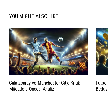
YOU MIGHT ALSO LIKE
Galatasaray ve Manchester City: Kritik
Futbol
Mücadele Öncesi Analiz
Bedava
15 Aralık 2025
5 Oc