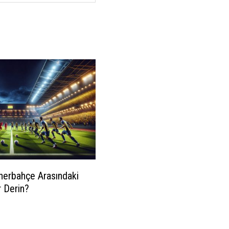
nerbahçe Arasındaki
 Derin?