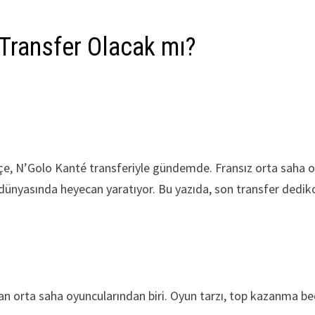
Transfer Olacak mı?
e, N’Golo Kanté transferiyle gündemde. Fransız orta saha 
 dünyasında heyecan yaratıyor. Bu yazıda, son transfer dedik
n orta saha oyuncularından biri. Oyun tarzı, top kazanma bec