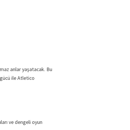
lmaz anlar yaşatacak. Bu
gücü ile Atletico
ları ve dengeli oyun