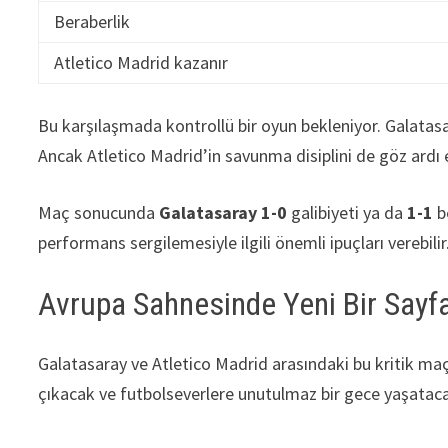
Beraberlik
Atletico Madrid kazanır
Bu karşılaşmada kontrollü bir oyun bekleniyor. Galatasa
Ancak Atletico Madrid’in savunma disiplini de göz ardı
Maç sonucunda
Galatasaray 1-0
galibiyeti ya da
1-1
b
performans sergilemesiyle ilgili önemli ipuçları verebilir
Avrupa Sahnesinde Yeni Bir Sayf
Galatasaray ve Atletico Madrid arasındaki bu kritik maç, 
çıkacak ve futbolseverlere unutulmaz bir gece yaşatac