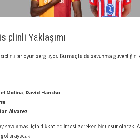
siplinli Yaklaşımı
iplinli bir oyun sergiliyor. Bu maçta da savunma güvenliğini 
el Molina
,
David Hancko
na
lian Alvarez
y savunması için dikkat edilmesi gereken bir unsur olacak. A
 gol arayacak.