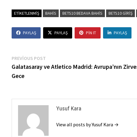
ETIKETLENMIŞ
BAHIS
BETS10 BEDAVA BAHIS
BETS10 GIRIŞ
PAYLAŞ
PAYLAŞ
PIN IT
PAYLAŞ
Yazı
Previous
PREVIOUS POST
post:
Galatasaray ve Atletico Madrid: Avrupa’nın Zirve
gezinmesi
Gece
Yusuf Kara
View all posts by Yusuf Kara →