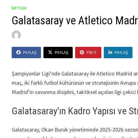
BETS10
Galatasaray ve Atletico Madr
by
Yusuf Kara
15 Aralık 2025
PAYLAŞ
PAYLAŞ
PIN IT
PAYLAŞ
Şampiyonlar Ligi’nde Galatasaray ile Atletico Madrid a
maç, iki farklı futbol kültürünün ve stratejisinin Avru
Madrid’in savunma disiplini, taktiksel açıdan ilgi çekic
Galatasaray’ın Kadro Yapısı ve St
Galatasaray, Okan Buruk yönetiminde 2025-2026 sezonun