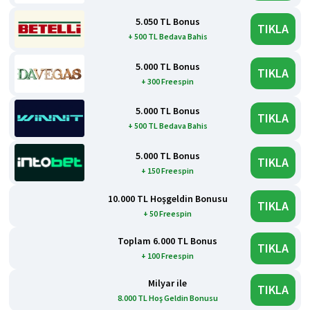
5.050 TL Bonus
TIKLA
+ 500 TL Bedava Bahis
5.000 TL Bonus
TIKLA
+ 300 Freespin
5.000 TL Bonus
TIKLA
+ 500 TL Bedava Bahis
5.000 TL Bonus
TIKLA
+ 150 Freespin
10.000 TL Hoşgeldin Bonusu
TIKLA
+ 50 Freespin
Toplam 6.000 TL Bonus
TIKLA
+ 100 Freespin
Milyar ile
TIKLA
8.000 TL Hoş Geldin Bonusu