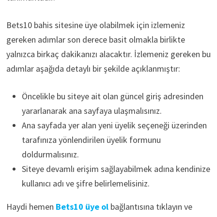
tanımaktadır.
Bets10 bahis sitesine üye olabilmek için izlemeniz
gereken adımlar son derece basit olmakla birlikte
yalnızca birkaç dakikanızı alacaktır. İzlemeniz gereken bu
adımlar aşağıda detaylı bir şekilde açıklanmıştır:
Öncelikle bu siteye ait olan güncel giriş adresinden
yararlanarak ana sayfaya ulaşmalısınız.
Ana sayfada yer alan yeni üyelik seçeneği üzerinden
tarafınıza yönlendirilen üyelik formunu
doldurmalısınız.
Siteye devamlı erişim sağlayabilmek adına kendinize
kullanıcı adı ve şifre belirlemelisiniz.
Haydi hemen
Bets10 üye ol
bağlantısına tıklayın ve