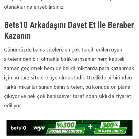
olanaklarına erişebilirsiniz.
Bets10 Arkadaşını Davet Et ile Beraber
Kazanın
Günümüzde bahis siteleri, en çok tercih edilen oyun
sitelerinden biri olmakla birlikte insanlar hem kaliteli
zaman geçirmek hem de belirli miktarda para kazanmak
için bu tarz sitelere üye olmaktadır. Özellikle birbirinden
farklı imkanlar sunan bahis siteleri, bu konuda ön plana
çıkıyor ve pek çok bahissever tarafından sıklıkla ziyaret
ediliyor.