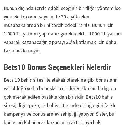
Bunun dışında tercih edebileceğiniz bir diğer yöntem ise
yine ekstra oran sayesinde 30’a yükselen
müsabakalardan birini tercih edebilirsiniz. Bunun için
1.000 TL yatırım yapmanız gerekecektir. 1000 TL yatırım
yaparak kazanacağınız parayı 30’a katlamak için daha
fazla beklemeyin.
Bets10 Bonus Seçenekleri Nelerdir
Bets 10 bahis sitesi ile alakalı olarak ne gibi bonusların
var olduğu ve bu bonusların ne derece kazandırdığı en
çok merak edilen başlıklardan birisidir. Bets10 bahis
sitesi, diğer pek çok bahis sitesinde olduğu gibi farklı
kampanya ve bonuslara ev sahipliği yapıyor. Sizler, bu
bonusları kullanarak kazancınızı artırmaya hak