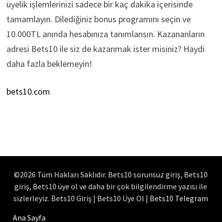
üyelik işlemlerinizi sadece bir kaç dakika içerisinde
tamamlayın. Dilediğiniz bonus programını seçin ve
10.000TL anında hesabınıza tanımlansın. Kazananların
adresi Bets10 ile siz de kazanmak ister misiniz? Haydi
daha fazla beklemeyin!
bets10.com
©2026 Tüm Hakları Saklıdır. Bets10 sorunsuz giriş, Bets10
giriş, Bets10 üye ol ve daha bir çok bilgilendirme yazısı ile
sizlerleyiz. Bets10 Giriş | Bets10 Üye Ol |
Bets10 Telegram
Ana Sayfa