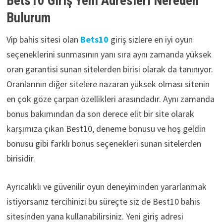
Bets10 Giriş Yeni Adresleri Nereden
Bulurum
Vip bahis sitesi olan
Bets10
giriş sizlere en iyi oyun
seçeneklerini sunmasının yanı sıra aynı zamanda yüksek
oran garantisi sunan sitelerden birisi olarak da tanınıyor.
Oranlarının diğer sitelere nazaran yüksek olması sitenin
en çok göze çarpan özellikleri arasındadır. Aynı zamanda
bonus bakımından da son derece elit bir site olarak
karşımıza çıkan Best10, deneme bonusu ve hoş geldin
bonusu gibi farklı bonus seçenekleri sunan sitelerden
birisidir.
Ayrıcalıklı ve güvenilir oyun deneyiminden yararlanmak
istiyorsanız tercihinizi bu süreçte siz de Best10 bahis
sitesinden yana kullanabilirsiniz. Yeni giriş adresi