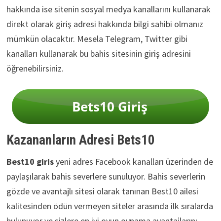
hakkında ise sitenin sosyal medya kanallarını kullanarak
direkt olarak giriş adresi hakkında bilgi sahibi olmanız
mümkün olacaktır. Mesela Telegram, Twitter gibi
kanalları kullanarak bu bahis sitesinin giriş adresini
öğrenebilirsiniz.
Kazananların Adresi Bets10
Best10
giris
yeni adres Facebook kanalları üzerinden de
paylaşılarak bahis severlere sunuluyor. Bahis severlerin
gözde ve avantajlı sitesi olarak tanınan Best10 ailesi
kalitesinden ödün vermeyen siteler arasında ilk sıralarda
bulunuyor ve sizlere en iyi oyun oynama avantajlarını