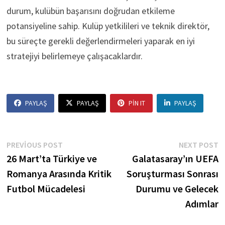
durum, kulübün başarısını doğrudan etkileme
potansiyeline sahip. Kulüp yetkilileri ve teknik direktör,
bu süreçte gerekli değerlendirmeleri yaparak en iyi
stratejiyi belirlemeye çalışacaklardır.
PAYLAŞ
PAYLAŞ
PIN IT
PAYLAŞ
Yazı
Previous
N
PREVIOUS POST
NEXT POST
post:
p
26 Mart’ta Türkiye ve
Galatasaray’ın UEFA
gezinmesi
Romanya Arasında Kritik
Soruşturması Sonrası
Futbol Mücadelesi
Durumu ve Gelecek
Adımlar