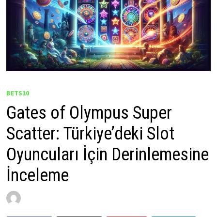
BETS10
Gates of Olympus Super
Scatter: Türkiye’deki Slot
Oyuncuları İçin Derinlemesine
İnceleme
by
Yusuf Kara
5 Aralık 2025