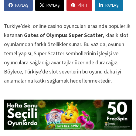
PAYLAŞ
PAYLAŞ
PIN IT
PAYLAŞ
Türkiye’deki online casino oyuncuları arasında popülerlik
kazanan
Gates of Olympus Super Scatter
, klasik slot
oyunlarından farklı özellikler sunar. Bu yazıda, oyunun
temel yapısı, Super Scatter sembollerinin işleyişi ve
oyunculara sağladığı avantajlar üzerinde duracağız.
Böylece, Türkiye’de slot severlerin bu oyunu daha iyi
anlamalarına katkı sağlamak hedeflenmektedir.