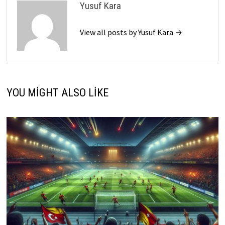
Yusuf Kara
View all posts by Yusuf Kara →
YOU MIGHT ALSO LIKE