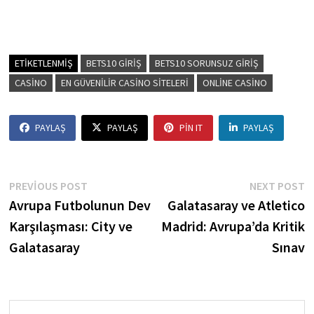
ETIKETLENMIŞ
BETS10 GIRIŞ
BETS10 SORUNSUZ GIRIŞ
CASINO
EN GÜVENILIR CASINO SITELERI
ONLINE CASINO
PAYLAŞ
PAYLAŞ
PIN IT
PAYLAŞ
Yazı
Previous
N
PREVIOUS POST
NEXT POST
post:
p
Avrupa Futbolunun Dev
Galatasaray ve Atletico
gezinmesi
Karşılaşması: City ve
Madrid: Avrupa’da Kritik
Galatasaray
Sınav