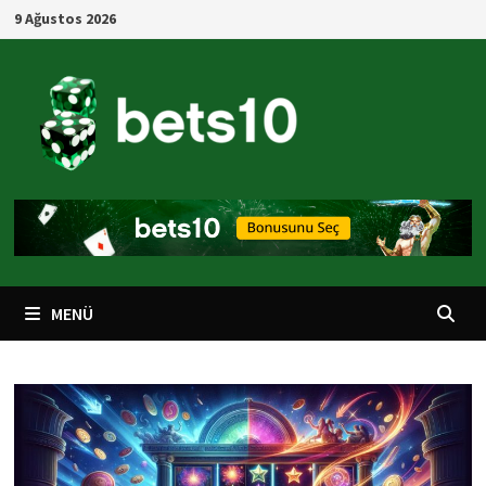
İçeriğe
9 Ağustos 2026
geç
MENÜ