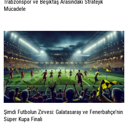
Trabzonspor ve Beşiktaş Arasındaki Stratejik
Mücadele
9 Aralık 2025
Şimdi Futbolun Zirvesi: Galatasaray ve Fenerbahçe’nin
Süper Kupa Finali
9 Ocak 2026