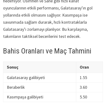
hedefliyor. Osimhen ve Sane gibi hızlı kanat
oyuncularının etkili performansı, Galatasaray’ın gol
yollarında etkili olmasını sağlıyor. Kasımpaşa ise
savunmada sağlam durarak, hızlı kontrataklarla
Galatasaray’ı zorlamayı planlıyor. Bu karşılaşma,
takımların taktiksel becerilerini test edecek.
Bahis Oranları ve Maç Tahmini
Sonuç
Oran
Galatasaray galibiyeti
1.55
Beraberlik
3.60
Kasımpaşa galibiyeti
5.50