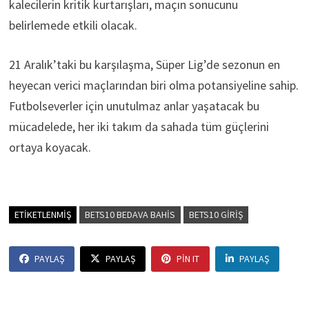
kalecilerin kritik kurtarışları, maçın sonucunu
belirlemede etkili olacak.
21 Aralık’taki bu karşılaşma, Süper Lig’de sezonun en
heyecan verici maçlarından biri olma potansiyeline sahip.
Futbolseverler için unutulmaz anlar yaşatacak bu
mücadelede, her iki takım da sahada tüm güçlerini
ortaya koyacak.
ETIKETLENMIŞ
BETS10 BEDAVA BAHIS
BETS10 GIRIŞ
PAYLAŞ
PAYLAŞ
PIN IT
PAYLAŞ