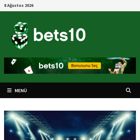
İçeriğe
8 Ağustos 2026
geç
MENÜ