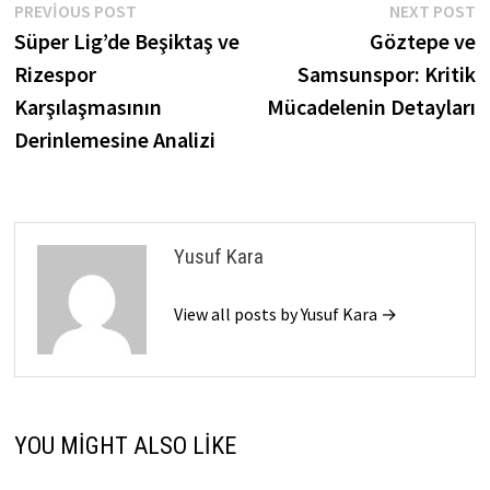
Yazı
Previous
N
PREVIOUS POST
NEXT POST
post:
p
Süper Lig’de Beşiktaş ve
Göztepe ve
gezinmesi
Rizespor
Samsunspor: Kritik
Karşılaşmasının
Mücadelenin Detayları
Derinlemesine Analizi
Yusuf Kara
View all posts by Yusuf Kara →
YOU MIGHT ALSO LIKE