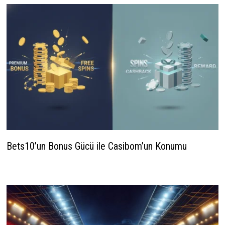
Bets10’un Bonus Gücü ile Casibom’un Konumu
28 Temmuz 2026