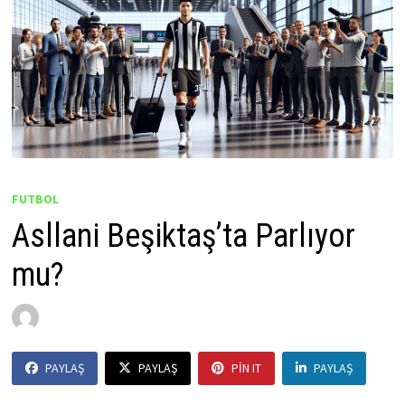
FUTBOL
Asllani Beşiktaş’ta Parlıyor
mu?
by
Ahmet Yıldız
30 Ocak 2026
PAYLAŞ
PAYLAŞ
PIN IT
PAYLAŞ