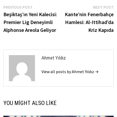
Yazı
Previous
N
PREVIOUS POST
NEXT POST
post:
p
Beşiktaş’ın Yeni Kalecisi:
Kante’nin Fenerbahçe
gezinmesi
Premier Lig Deneyimli
Hamlesi: Al-Ittihad’da
Alphonse Areola Geliyor
Kriz Kapıda
Ahmet Yıldız
View all posts by Ahmet Yıldız →
YOU MIGHT ALSO LIKE