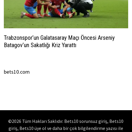
Trabzonspor’un Galatasaray Maçı Öncesi Arseniy
Batagov’un Sakatlığı Kriz Yarattı
20 Mart 2026
bets10.com
©2026 Tüm Hakları Saklıdır. Bets10 sorunsuz giriş, Bets10
giriş, Bets10 üye ol ve daha bir çok bilgilendirme yazısı ile