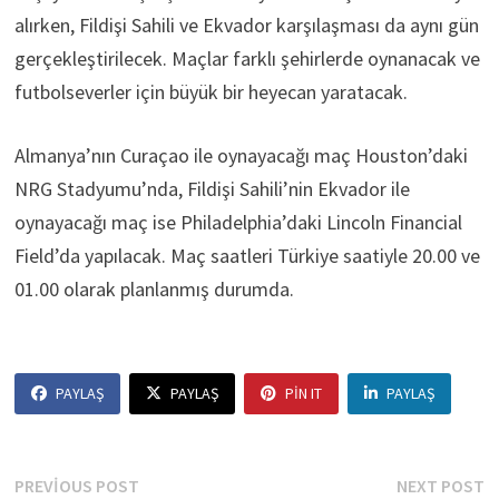
alırken, Fildişi Sahili ve Ekvador karşılaşması da aynı gün
gerçekleştirilecek. Maçlar farklı şehirlerde oynanacak ve
futbolseverler için büyük bir heyecan yaratacak.
Almanya’nın Curaçao ile oynayacağı maç Houston’daki
NRG Stadyumu’nda, Fildişi Sahili’nin Ekvador ile
oynayacağı maç ise Philadelphia’daki Lincoln Financial
Field’da yapılacak. Maç saatleri Türkiye saatiyle 20.00 ve
01.00 olarak planlanmış durumda.
PAYLAŞ
PAYLAŞ
PIN IT
PAYLAŞ
Yazı
Previous
N
PREVIOUS POST
NEXT POST