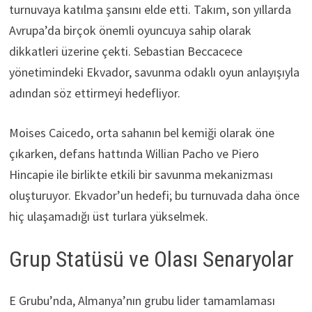
turnuvaya katılma şansını elde etti. Takım, son yıllarda
Avrupa’da birçok önemli oyuncuya sahip olarak
dikkatleri üzerine çekti. Sebastian Beccacece
yönetimindeki Ekvador, savunma odaklı oyun anlayışıyla
adından söz ettirmeyi hedefliyor.
Moises Caicedo, orta sahanın bel kemiği olarak öne
çıkarken, defans hattında Willian Pacho ve Piero
Hincapie ile birlikte etkili bir savunma mekanizması
oluşturuyor. Ekvador’un hedefi; bu turnuvada daha önce
hiç ulaşamadığı üst turlara yükselmek.
Grup Statüsü ve Olası Senaryolar
E Grubu’nda, Almanya’nın grubu lider tamamlaması