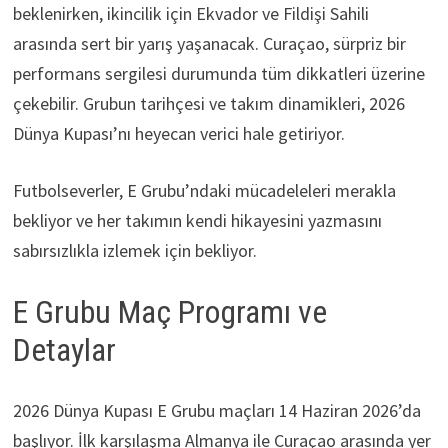
beklenirken, ikincilik için Ekvador ve Fildişi Sahili
arasında sert bir yarış yaşanacak. Curaçao, sürpriz bir
performans sergilesi durumunda tüm dikkatleri üzerine
çekebilir. Grubun tarihçesi ve takım dinamikleri, 2026
Dünya Kupası’nı heyecan verici hale getiriyor.
Futbolseverler, E Grubu’ndaki mücadeleleri merakla
bekliyor ve her takımın kendi hikayesini yazmasını
sabırsızlıkla izlemek için bekliyor.
E Grubu Maç Programı ve
Detaylar
2026 Dünya Kupası E Grubu maçları 14 Haziran 2026’da
başlıyor. İlk karşılaşma Almanya ile Curaçao arasında yer