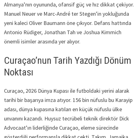
Almanya’nın oyununda, ofansif güç ve hız dikkat çekiyor.
Manuel Neuer ve Marc-André ter Stegen’in yokluğunda
yeni kaleci Oliver Baumann öne çıkıyor. Defans hattında
Antonio Rüdiger, Jonathan Tah ve Joshua Kimmich
önemli isimler arasında yer alıyor.
Curaçao’nun Tarih Yazdığı Dönüm
Noktası
Curaçao, 2026 Dünya Kupası ile futboldaki yerini alarak
tarihi bir başarıya imza atıyor. 156 bin nüfuslu bu Karayip
adası, dünya kupasına katılan en küçük nüfuslu ülke
unvanını kazandı. Huysuz tecrübeli teknik direktör Dick
Advocaat’ın liderliğinde Curaçao, eleme sürecinde
gösterdiği performansla dikkat çekti. Takım, Jamaika