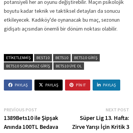
potansiyeli her an oyunu değiştirebilir. Maçın psikolojik
boyutu kadar teknik ve taktiksel detayları da sonucu
etkileyecek. Kadıköy’de oynanacak bu maç, sezonun
gidişatı açısından önemli bir dönüm noktası olabilir.
ETIKETLENMIŞ
BEST10
BETS10
BETS10 GIRIŞ
BETS10 SORUNSUZ GIRIŞ
BETS10 ÜYE OL
PAYLAŞ
PAYLAŞ
PIN IT
PAYLAŞ
Yazı
Previous
N
PREVIOUS POST
NEXT POST
post:
p
1389Bets10 ile Şipşak
Süper Lig 13. Hafta:
gezinmesi
Anında 100TL Bedava
Zirve Yarışı İçin Kritik 3